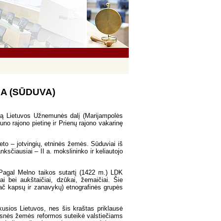
s
IJA (SŪDUVA)
ąją Lietuvos Užnemunės dalį (Marijampolės
no rajono pietinę ir Prienų rajono vakarinę
neto – jotvingių, etninės žemės. Sūduviai iš
ksčiausiai – II a. mokslininko ir keliautojo
. Pagal Melno taikos sutartį (1422 m.) LDK
i bei aukštaičiai, dzūkai, žemaičiai. Šie
pač kapsų ir zanavykų) etnografinės grupės
kusios Lietuvos, nes šis kraštas priklausė
ėlesnės žemės reformos suteikė valstiečiams