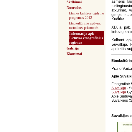
asmens lais
Skelbimai
turtingiaus
Nuorodos
atkūrimo, V
Etninės kultūros ugdymo
gimęs ir Jo
programos 2012
Kudirka.
Etnokultūrinio ugdymo
XIX a. pab.
metodinės priemonės
lietuvių kalb
Informacija apie
Lietuvos etnografinius
Kalbant api
regionus
Suvalkija. 
Galerija
apskritis su
Klausimai
Etnokultūri
Prano Vaičai
Apie Suvalki
Etnografinė 
Suvalkija
- S
Suvalkija
Gyv
Apie Sūduv
Suvalkijos (
Suvalkijos e