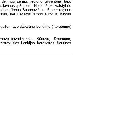
 derlingų žemių, regiono gyventojai tapo
išsilavinusių žmonių. Net 6 iš 20 Valstybės
riarchas Jonas Basanavičius. Šiame regione
tikas, bei Lietuvos himno autorius Vincas
siformavo dabartinė bendrinė (literatūrinė)
siformavę pavadinimai – Sūduva, Užnemunė,
istavusios Lenkijos karalystės šiaurines