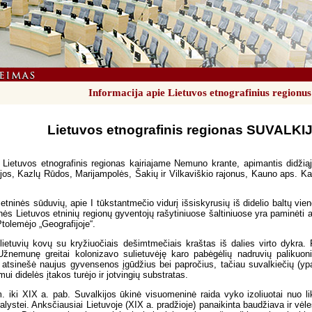
Informacija apie Lietuvos etnografinius regionu
Lietuvos etnografinis regionas SUVALK
 Lietuvos etnografinis regionas kairiajame Nemuno krante, apimantis didži
ijos, Kazlų Rūdos, Marijampolės, Šakių ir Vilkaviškio rajonus, Kauno aps. Kau
tninės sūduvių, apie I tūkstantmečio vidurį išsiskyrusių iš didelio baltų vie
nės Lietuvos etninių regionų gyventojų rašytiniuose šaltiniuose yra paminėti an
Ptolemėjo „Geografijoje“.
 lietuvių kovų su kryžiuočiais dešimtmečiais kraštas iš dalies virto dykra
Užnemunę greitai kolonizavo sulietuvėję karo pabėgėlių nadruvių palikuonia
ai atsinešė naujus gyvensenos įgūdžius bei papročius, tačiau suvalkiečių (y
ui didelės įtakos turėjo ir jotvingių substratas.
 iki XIX a. pab. Suvalkijos ūkinė visuomeninė raida vyko izoliuotai nuo li
ralystei. Anksčiausiai Lietuvoje (XIX a. pradžioje) panaikinta baudžiava ir v