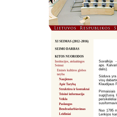
XI SEIMAS (2012–2016)
SEIMO DARBAS
KITOS NUORODOS
Suvalkija -
Institucijos, atskaitingos
aps. Kalvar
Seimui
dalis).
Etninės kultūros globos
taryba
Sūduva yra e
Naujienos
visų dabarti
Klaudijaus 
Apie Tarybą
Struktūra ir kontaktai
Pirmaisiais
Teisinė informacija
sugrįžusią 
Veikla
persikėlėli
susiformavim
Paslaugos
Bendradarbiavimas
Nuo 1795 m.
Leidiniai
Lenkijos ka