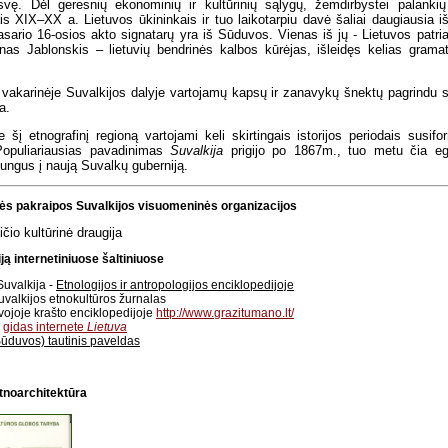
vę. Dėl geresnių ekonominių ir kultūrinių sąlygų, žemdirbystei palankių
iais XIX–XX a. Lietuvos ūkininkais ir tuo laikotarpiu davė šaliai daugiausia 
asario 16-osios akto signatarų yra iš Sūduvos. Vienas iš jų - Lietuvos pat
nas Jablonskis – lietuvių bendrinės kalbos kūrėjas, išleidęs kelias grama
 vakarinėje Suvalkijos dalyje vartojamų kapsų ir zanavykų šnektų pagrindu su
a.
e šį etnografinį regioną vartojami keli skirtingais istorijos periodais su
Populiariausias pavadinimas
Suvalkija
prigijo po 1867m., tuo metu čia egz
jungus į naują Suvalkų guberniją.
nės pakraipos Suvalkijos visuomeninės organizacijos
čio kultūrinė draugija
ją internetiniuose šaltiniuose
Suvalkija -
Etnologijos ir antropologijos enciklopedijoje
uvalkijos etnokultūros žurnalas
ojoje krašto enciklopedijoje
http://www.grazitumano.lt/
ą
gidas internete
Lietuva
Sūduvos) tautinis paveldas
tnoarchitektūra