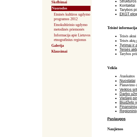
Struktūro
Skelbimai
Kontaktai
Nuorodos
Tarybos pi
EKGT eksp
Etninės kultūros ugdymo
programos 2012
Etnokultūrinio ugdymo
Teisinė informacija
metodinės priemonės
Informacija apie Lietuvos
Teisės aktai
etnografinius regionus
Teisės aktų 
Tyrimai ir 
Galerija
Teisės akt
Klausimai
Tarybos prii
Veikla
Ataskaitos
Nuostatai
Planavimo 
Veiklos sri
Darbo užm
Viešieji pi
Biudžeto v
Finansinių 
Regioninių
Paslaugos
Naujienos