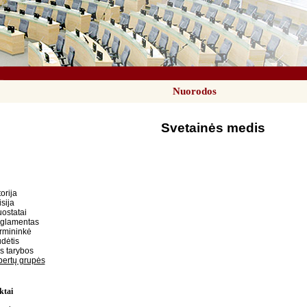
Nuorodos
Svetainės medis
orija
sija
ostatai
eglamentas
rmininkė
dėtis
s tarybos
ertų grupės
ktai