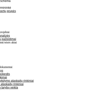
s schema
rmininkė
ertų grupės
projektai
analizės
ų pažeidimai
mti teisės aktai
dokumentai
tys
okestis
rkimai
ykdymo ataskaitų rinkiniai
ataskaitų rinkiniai
 tarybų veikla