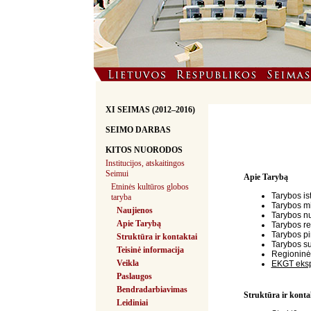
XI SEIMAS (2012–2016)
SEIMO DARBAS
KITOS NUORODOS
Institucijos, atskaitingos
Seimui
Apie Tarybą
Etninės kultūros globos
Tarybos ist
taryba
Tarybos mi
Naujienos
Tarybos nu
Apie Tarybą
Tarybos r
Tarybos pi
Struktūra ir kontaktai
Tarybos su
Teisinė informacija
Regioninė
Veikla
EKGT eksp
Paslaugos
Bendradarbiavimas
Struktūra ir konta
Leidiniai